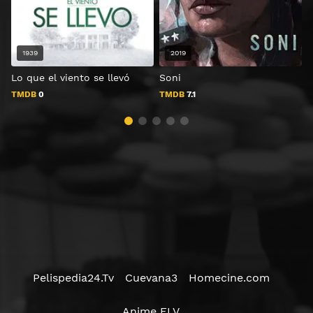
1939
2019
Lo que el viento se llevó
Soni
A
TMDB
0
TMDB
7.1
Pelispedia24.Tv
Cuevana3
Homecine.com
Anime FLV