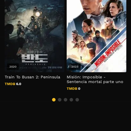
2020
2023
Train To Busan 2: Peninsula
Misión: Imposible -
P
Sentencia mortal parte uno
TMDB
6.0
TMDB
0