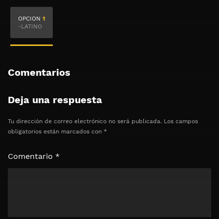
🔒 Acceso Requerido
OPCION
1
Haz clic 3 veces en el botón para desbloquear el
-LATINO
contenido
Clic 1 - Abrir primer enlace
Comentarios
Clics: 0/3
Deja una respuesta
⏰ El acceso expira en 1 hora
Tu dirección de correo electrónico no será publicada.
Los campos
obligatorios están marcados con
*
Comentario
*