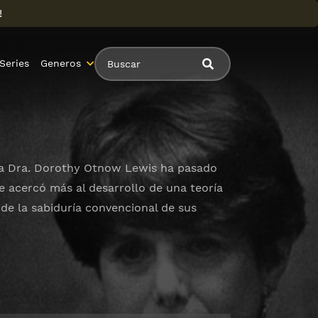
!
Series
Generos
tra Dra. Dorothy Otnow Lewis ha pasado
se acercó más al desarrollo de una teoría
de la sabiduría convencional de sus