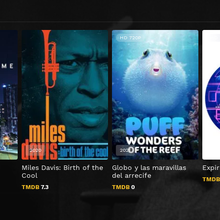
HD 720P
HD 
2020
2021
202
Miles Davis: Birth of the
Globo y las maravillas
Expi
Cool
del arrecife
TMD
TMDB
7.3
TMDB
0