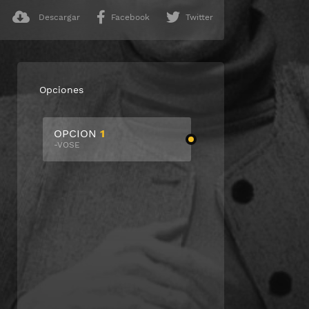
Descargar
Facebook
Twitter
Opciones
OPCION
1
-VOSE