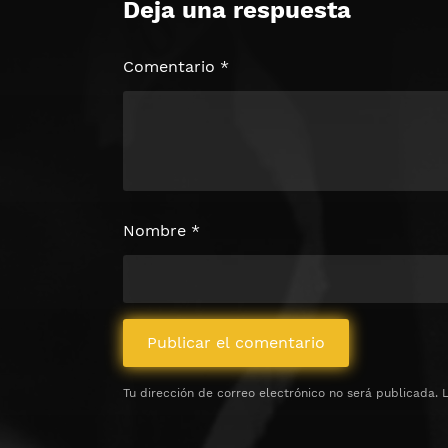
Deja una respuesta
🔒 Acceso Requerido
Haz clic 3 veces en el botón para desb
contenido
Comentario
*
Clic 1 - Abrir primer enlac
Clics: 0/3
⏰ El acceso expira en 1 hora
Nombre
*
Tu dirección de correo electrónico no será publicada.