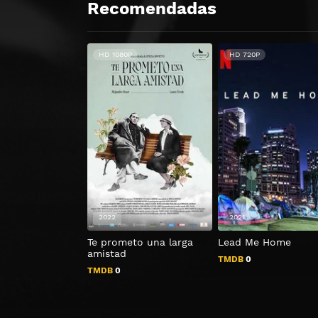
Recomendadas
HD 1080P
HD 720P
2022
2021
Te prometo una larga
Lead Me Home
amistad
TMDB
0
TMDB
0