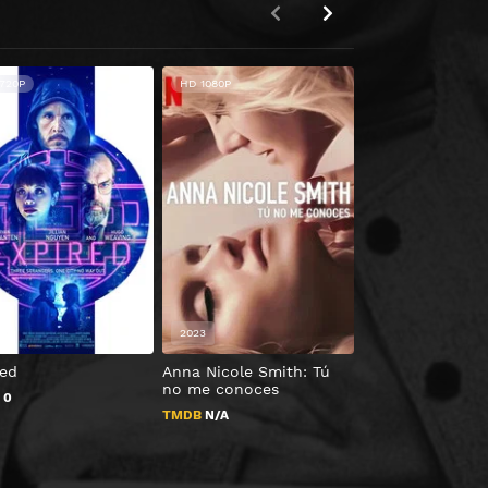
720P
HD 1080P
2
2023
2017
red
Anna Nicole Smith: Tú
Dolores
no me conoces
B
0
TMDB
7.1
TMDB
N/A