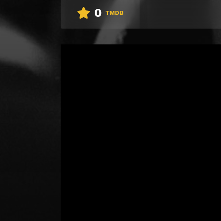
0
TMDB