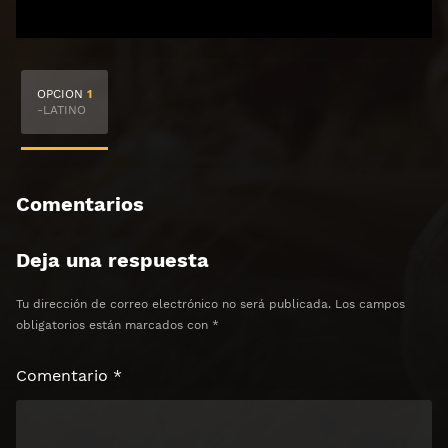
🔒 Acceso Requerido
OPCION
1
Haz clic 3 veces en el botón para desbloquear el
-LATINO
contenido
Clic 1 - Abrir primer enlace
Comentarios
Clics: 0/3
Deja una respuesta
⏰ El acceso expira en 1 hora
Tu dirección de correo electrónico no será publicada.
Los campos
obligatorios están marcados con
*
Comentario
*