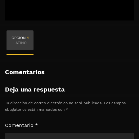
🔒 Acceso Requerido
OPCION
1
Haz clic 3 veces en el botón para desbloquear el
-LATINO
contenido
Clic 1 - Abrir primer enlace
Comentarios
Clics: 0/3
Deja una respuesta
⏰ El acceso expira en 1 hora
Tu dirección de correo electrónico no será publicada.
Los campos
obligatorios están marcados con
*
Comentario
*