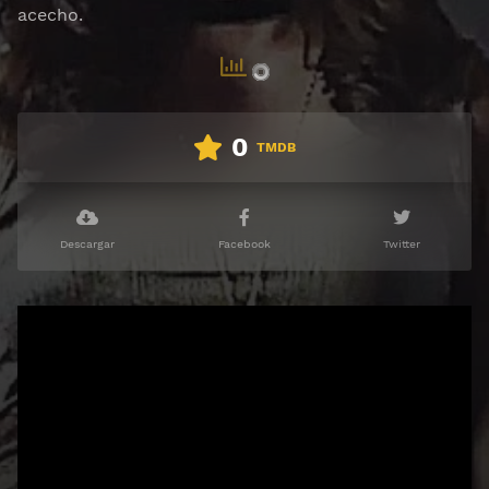
acecho.
0
TMDB
Descargar
Facebook
Twitter