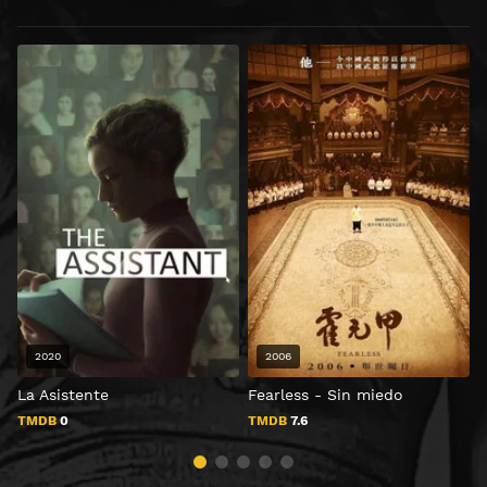
2020
2006
La Asistente
Fearless - Sin miedo
A
TMDB
0
TMDB
7.6