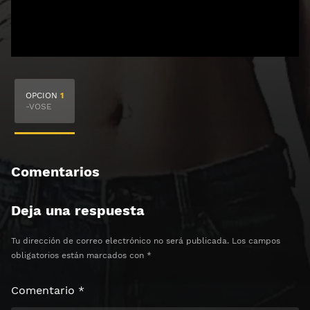
🔒 Acceso Requerido
OPCION
1
Haz clic 3 veces en el botón para desbloquear el
-VOSE
contenido
Clic 1 - Abrir primer enlace
Comentarios
Clics: 0/3
Deja una respuesta
⏰ El acceso expira en 1 hora
Tu dirección de correo electrónico no será publicada.
Los campos
obligatorios están marcados con
*
Comentario
*