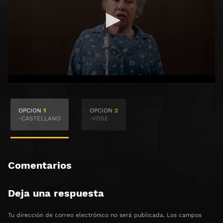
🔒 Acceso Requerido
OPCION
1
OPCION
2
Haz clic 3 veces en el botón para desbloquear el
-CASTELLANO
-VOSE
contenido
Clic 1 - Abrir primer enlace
Comentarios
Clics: 0/3
Deja una respuesta
⏰ El acceso expira en 1 hora
Tu dirección de correo electrónico no será publicada.
Los campos