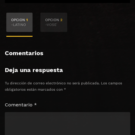
🔒 Acceso Requerido
OPCION
1
OPCION
2
Haz clic 3 veces en el botón para desbloquear el
-LATINO
-VOSE
contenido
Clic 1 - Abrir primer enlace
Comentarios
Clics: 0/3
Deja una respuesta
⏰ El acceso expira en 1 hora
Tu dirección de correo electrónico no será publicada.
Los campos
obligatorios están marcados con
*
Comentario
*