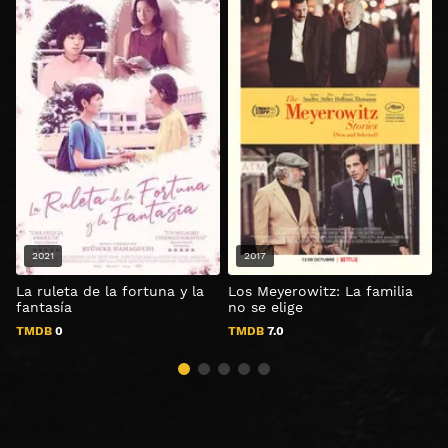
2021
2017
La ruleta de la fortuna y la
Los Meyerowitz: La familia
fantasía
no se elige
TMDB
0
TMDB
7.0