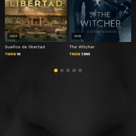
2024
2019
Sueños de libertad
The Witcher
N
TMDB
10
TMDB
7.995