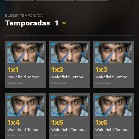
⏰ El acceso expira en 1 hora
ELEGIR TEMPORADA
Temporadas
1
Ver
Ver
1x1
1x2
1x3
Wakefield Temporada 1 Capitulo 1
Wakefield Temporada 1 Capitulo 2
Wakefield Temporada 1 Capitulo 3
5 años hace
5 años hace
5 años hace
Ver
Ver
1x4
1x5
1x6
Wakefield Temporada 1 Capitulo 4
Wakefield Temporada 1 Capitulo 5
Wakefield Temporada 1 Capitulo 6
5 años hace
5 años hace
5 años hace