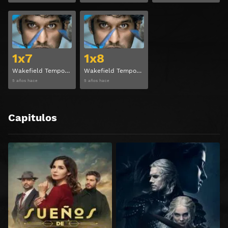
Ver
Ver
1x7
1x8
Wakefield Temporada 1 Capitulo 7
Wakefield Temporada 1 Capitulo 8
5 años hace
5 años hace
Capitulos